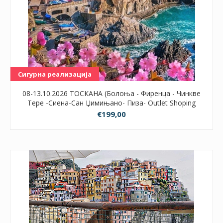
Сигурна реализација
08-13.10.2026 ТОСКАНА (Болоња - Фиренца - Чинкве
Тере -Сиена-Сан Џимињано- Пиза- Outlet Shoping
centar Barberino) 3НП
€199,00