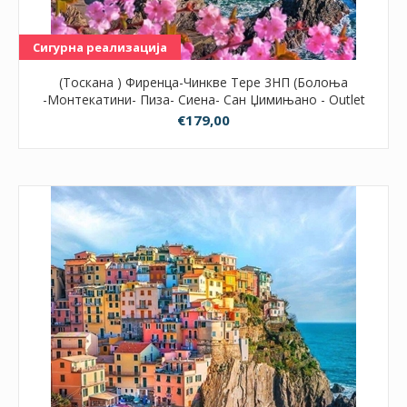
Сигурна реализација
(Тоскана ) Фиренца-Чинкве Тере 3НП (Болоња
-Монтекатини- Пиза- Сиена- Сан Џимињано - Outlet
Shoping Centar BARBERINO)) - 8-ми Март
€179,00