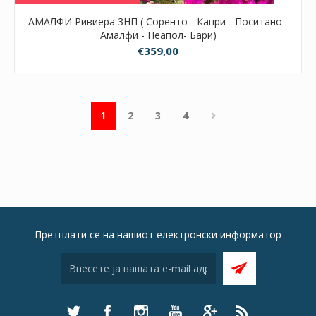
АМАЛФИ Ривиера 3НП ( Соренто - Капри - Поситано -
Амалфи - Неапол- Бари)
€359,00
1
2
3
4
Претплати се на нашиот електронски информатор