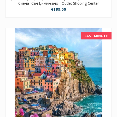
Сиена- Сан Џимињано - Outlet Shoping Center
Barberino )
€199,00
LAST MINUTE