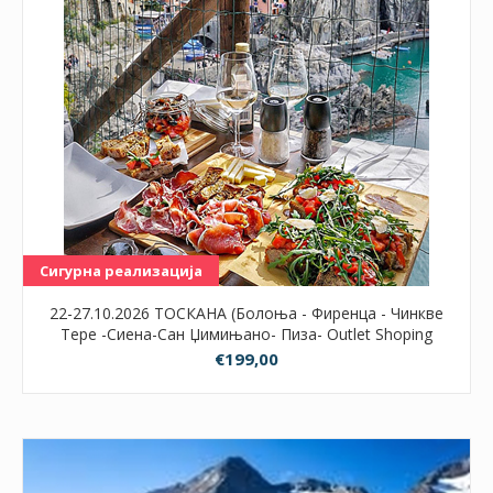
Сигурна реализација
22-27.10.2026 ТОСКАНА (Болоња - Фиренца - Чинкве
Тере -Сиена-Сан Џимињано- Пиза- Outlet Shoping
centar Barberino) 3НП
€199,00