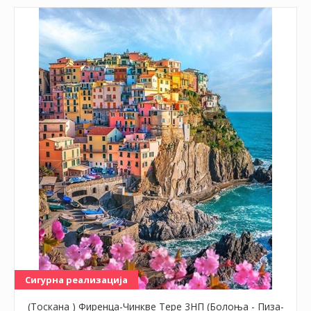
Сигурна реализација
(Тоскана ) Фиренца-Чинкве Тере 3НП (Болоња - Пиза-