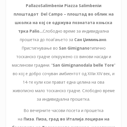
PallazoSalimbeniи Piazza Salimbeniи
плоштадот Del Campo – плоштад во облик на
школка на кој се одржува познатата коњска
трка Palio...
Слободно време за индивидуална
прошетка до поаѓањето за
Сан Џимињано
.
Пристигнување во
San Gimignano
типично
тосканско градче опкружено со винови насади и
маслинови градини. “
San Gimignanodala belle Tore
”
во кој е добро сочуван амбиентот од XIIIи XIV век, и
14-те кули кои прават една целина на ова
живописно мало тосканско градче. Слободно време
за индивидуална прошетка.
Во вечерните часови посета и прошетка
на
Пиза
.
Пиза, град во Италија лоциран на