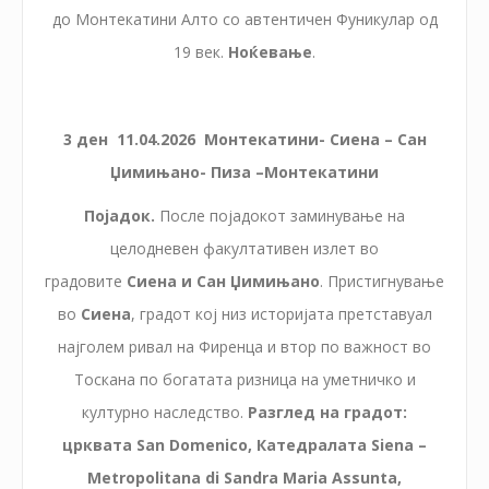
до Монтекатини Алто со автентичен Фуникулар од
19 век.
Ноќевање
.
3 ден
11
.0
4
.2026
Монтекатини- Сиена – Сан
Џимињано- Пиза –Монтекатини
Појадок.
После појадокот заминување на
целодневен факултативен излет во
градовите
Сиена и Сан Џимињано
. Пристигнување
во
Сиена
, градот кој низ историјата претставуал
најголем ривал на Фиренца и втор по важност во
Тоскана по богатата ризница на уметничко и
културно наследство.
Разглед на градот:
црквата San Domenico, Катедралата Siena –
Metropolitana di Sandra Maria Assunta,