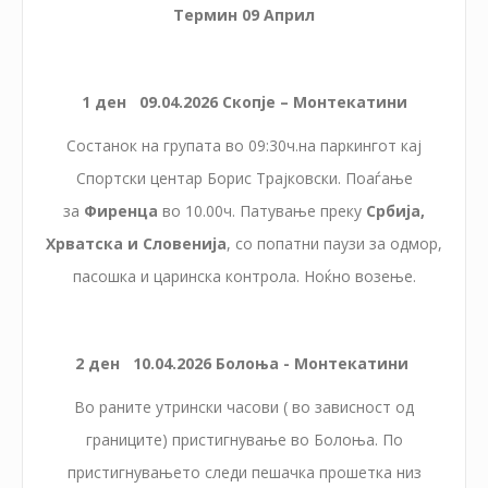
Термин
09 Април
1 ден 0
9
.0
4
.2026 Скопје – Монтекатини
Состанок на групата во 09:30ч.на паркингот кај
Спортски центар Борис Трајковски. Поаѓање
за
Фиренца
во 10.00ч. Патување преку
Србија,
Хрватска и Словенија
, со попатни паузи за одмор,
пасошка и царинска контрола. Ноќно возење.
2 ден
10
.0
4
.2026 Болоња - Монтекатини
Во раните утрински часови ( во зависност од
границите) пристигнување во Болоња. По
пристигнувањето следи пешачка прошетка низ