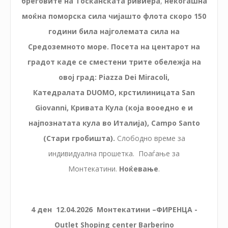
бреговите на Тосканската ривиера
,
некогашна
моќна поморска сила чијашто флота скоро 150
години била најголемата сила на
Средоземното море. Посета на центарот на
градот каде се сместени трите обележја на
овој град: Piazza Dei Miracoli,
Катедралата DUOMO, крстилиницата San
Giovanni, Кривата Кула (која вооедно е и
најпознатата кула во Италија), Campo Santo
(Стари гробишта).
Слободно време за
индивидуална прошетка. Поаѓање за
Монтекатини.
Ноќевање
.
4 ден
12
.0
4
.2026
Монтекатини –ФИРЕНЦА -
Outlet Shoping center Barberino