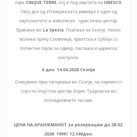
парк
CINQUE TERRE
, кој е под заштита на
UNESCO
.
Овој дел од Италијанската ривиера е еден од
најпознатите и живописен туристички центар.
Враќање во
La Spezia
. Поаѓање за Скопје. Ноќно
возење преку Словенија, Хрватска и Србија со
попантни паузи за одмор, пасошка и царинска
контрола.
6 ден 1
4
.0
4
.2026 Скопје
Очекувано пристигнување во Скопје, на паркингот
спроти спортски центар Борис Трајковски во
попладневните часови.
ЦЕНА НА АРАНЖМАНОТ за резервации до 28
.
02
.
202
6
: 199€/ 12.340ден.