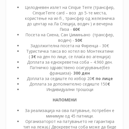
Целодневен излет на Cinque Terre (трансфер,
CinqueTerre card – воз до 5-те места,
користење на wi-fi , трансфер од железничка
до центар на Ла Специја, водич ) и вечерна
Пиза -
60
€
Посета на Сиена, Сан Џимињано (трансфер,
водич) -
50€
Задолжителна посета на Фиренца - 30€
Туристичка такса во хотел во Монтекатини
(
3€
на ден по лице, се плаќа во агенција)
Доплата за еднокреветна соба – 4.960 ден.
Патничко здравствено осигурување(без
франшиза)-
300 ден
Доплата за седиште по избор 20
€ по лице
Доплата за дополнително седиште 150
€
Индивидуални трошоци
НАПОМЕНИ
За реализација на ова патување, потребен е
минимум од 45 патници.
Организаторот на патувањето не гарантира
тип на лежај.( Двокреветна соба може да биде