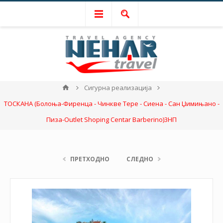
Сигурна реализација
ТОСКАНА (Болоња-Фиренца - Чинкве Тере - Сиена - Сан Џимињано -
Пиза-Outlet Shoping Centar Barberino)3НП
ПРЕТХОДНО
СЛЕДНО