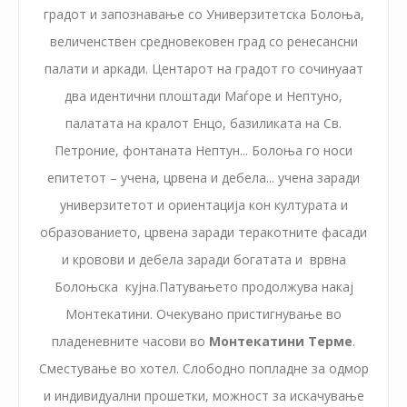
градот и запознавање со Универзитетска Болоња,
величенствен средновековен град со ренесансни
палати и аркади. Центарот на градот го сочинуаат
два идентични плоштади Маѓоре и Нептуно,
палатата на кралот Енцо, базиликата на Св.
Петроние, фонтаната Нептун... Болоња го носи
епитетот – учена, црвена и дебела... учена заради
универзитетот и ориентација кон културата и
образованието, црвена заради теракотните фасади
и кровови и дебела заради богатата и врвна
Болоњска кујна.Патувањето продолжува накај
Монтекатини. Очекувано пристигнување во
пладеневните часови во
Монтекатини Терме
.
Сместување во хотел. Слободно попладне за одмор
и индивидуални прошетки, можност за искачување