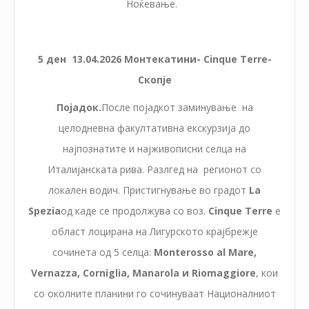
Ноќевање.
5 ден 1
3
.0
4
.2026
Монтекатини- Cinque Terre-
Скопје
Појадок.
После појадкот заминување на
целодневна факултативна екскурзија до
најпознатите и најживописни селца на
Италијанската рива. Разлгед на регионот со
локален водич. Пристигнување во градот
La
Spezia
од каде се продолжува со воз.
Cinque Terre
е
област лоцирана на Лигурското крајбрежје
сочинета од 5 селца:
Monterosso al Mare,
Vernazza, Corniglia, Manarola и Riomaggiore
, кои
со околните планини го сочинуваат Националниот