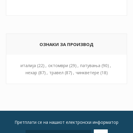
ОЗНАКИ ЗА ПРОИЗВОД
италија
(22)
,
октомври
(29)
,
патувања
(90)
,
нехар
(87)
,
травел
(87)
,
чинкветере
(18)
Претплати се на нашиот електронски информатор