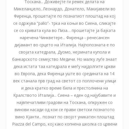
Тоскана... Доживејте ги ремек делата на
Микеланџело, Леонардо, Донатело, Макијавели во
Фиренца, прошетајте по познатиот плоштад на кој
се одржува “palio”- трка на коњи во Сиена, сликајте
се со кривата кула во Пиза… прошетајте ја бајката
наречена Чинкветере... Фиренца - ренесансен
дијамант во срцето на Италија. Најпопозната е по
својата катедрала, Дуомо, нејзината купола и
банкарското семејство Медичи. Но малку луѓе знаат
дека истата таа катедрала е меѓу најдолгите цркви
во Европа, дека Фиренца уште во средината на 14
век станала прв град на светот со поплочени улици
и дека кратко време била и престолнина на
Кралството Италија... Сиена – еден од најубавите и
највпечатливи градови на Тоскана, опкружен со
винови насади од кои се прави светски познатото
вино Кјанти... познат по својот уникатен плоштад
Piazza del Campo, кој како копнена школка со црвени