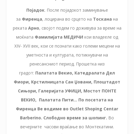
Појадок
. После појадокот заминување
за
Фиренца
, лоцирана во срцето на
Тоскана
на
реката
Арно
, својот подем го доживува за време на
моќната
Фамилијата МЕДИЧИ
кои владееле од
XIV- XVII век, кои се познати како големи мецени на
уметноста и културата, потикнувачи на
ренесансниот период. Прошетка низ
градот:
Палатата Векио, Катедралата Дел
Фиори, Крстилницата Сан Џовани, Плоштадот
Сињори, Галеријата УФИЦИ, Мостот ПОНТЕ
ВЕКИО, Палатата Пити... По посетата на
Фиренца Ве водиме во Outlet Shoping Centar
Barberino. Слободно време за шопинг.
Во
вечерните часoви враќање во Монтекатини.