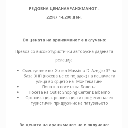
РЕДОВНА ЦЕНА
НА
АРАНЖМАНОТ :
229€/ 14.200 ден.
Во цената на аранжманот е вклучено:
Превоз со високотуристички автобусна дадената
релација
Сместување во
Хотел Massimo D' Azeglio 3*
на
база 3НП (ноќевање со појадок) на пешачката
улица во срцето на Монтекатини
Попатна посета на Болоња
Посета на Outlet Shoping Center Barberino
Организација, реализација и професионален
туристички придружник на патувањето
Во цената на аранжманот не е вклучено: