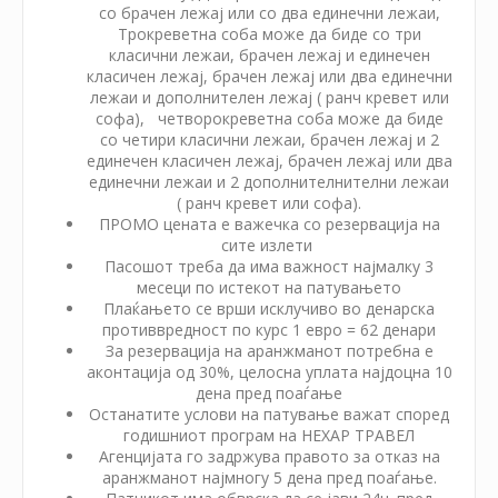
со брачен лежај или со два единечни лежаи,
Трокреветна соба може да биде со три
класични лежаи, брачен лежај и единечен
класичен лежај, брачен лежај или два единечни
лежаи и дополнителен лежај ( ранч кревет или
софа), четворокреветна соба може да биде
со четири класични лежаи, брачен лежај и 2
единечен класичен лежај, брачен лежај или два
единечни лежаи и 2 дополнителнителни лежаи
( ранч кревет или софа).
ПРОМО цената е важечка со резервација на
сите излети
Пасошот треба да има важност најмалку 3
месеци по истекот на патувањето
Плаќањето се врши исклучиво во денарска
противвредност по курс 1 евро = 62 денари
За резервација на аранжманот потребна е
аконтација од 30%, целосна уплата најдоцна 10
дена пред поаѓање
Останатите услови на патување важат според
годишниот програм на НЕХАР ТРАВЕЛ
Агенцијата го задржува правото за отказ на
аранжманот најмногу 5 дена пред поаѓање.