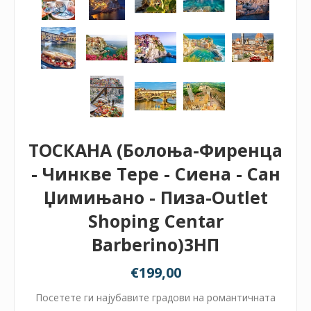
ТОСКАНА (Болоња-Фиренца
- Чинкве Тере - Сиена - Сан
Џимињано - Пиза-Outlet
Shoping Centar
Barberino)3НП
€199,00
Посетете ги најубавите градови на романтичната