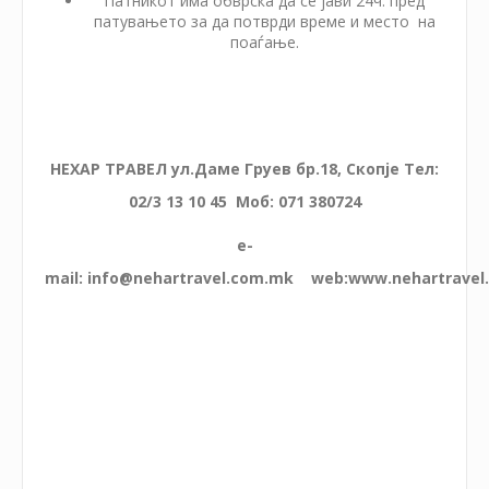
Патникот има обврска да се јави 24ч. пред
патувањето за да потврди време и место на
поаѓање.
НЕХАР ТРАВЕЛ ул.Даме Груев бр.18, Скопје Teл:
02/3 13 10 45 Моб: 071 380724
e-
mail:
info@nehartravel.com.mk
web:www.nehartravel