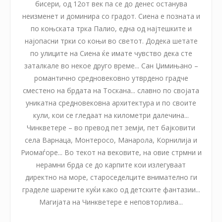
бисери, од 12от век па се до денес останува
неизменет и доминира со градот. Сиена е позната и
по коњската трка Палио, една од најтешките и
најопасни трки со коњи во светот. Додека шетате
по улиците на Сиена ќе имате чувство дека сте
заталкале во некое друго време... Сан Џимињано –
романтично средновековно утврдено градче
сместено на брдата на Тоскана... славно по својата
уникатна средновековна архитектура и по своите
кули, кои се гледаат на километри далечина...
Чинкветере – во превод пет земји, пет бајковити
села Варнаца, Монтеросо, Манарола, Корнилија и
Риомаѓоре... Во текот на вековите, на овие стрмни и
нерамни брда се до карпите кои излегуваат
директно на море, староседелците внимателно ги
граделе шарените куќи како од детските фантазии...
Магијата на Чинкветере е неповторлива...