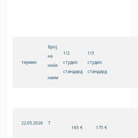
Број
1/2
1/3
на
термин
студио
студио
ноќи
стандард
стандард
наем
22.05.2026
7
165 €
175 €