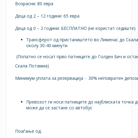
Возрасни: 80 евра
Деца од 2 – 12 години: 65 евра
Деца од 0 – 2 години: БЕСПЛАТНО (не користат седиште)
Трансферот од пристаништето во Лименас до Скал
околу 30-40 минути
(Попатно се носат прво патниците до Голден Бич и оста
Скала Потамиа)
Минимум уплата за резервација - 30% неповратен депози
Превозот ги носи патниците до најблиската точка д
може да се застане со автобус
Поаѓање од: