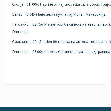
Скопје - 01: 00ч. Паркингот кај спортска сала Борис Трајк
Велес – 01:45ч Бензинска пумпа кај Мотел Македонија
Неготино – 02:15ч Макпетрол бензинска на автопат во п
Гевгелија
Смоквица – 02:45ч Шел бензинска на автопат во правец к
Гевгелија – 03:00ч Шимов, бензинска пумпа пред граница