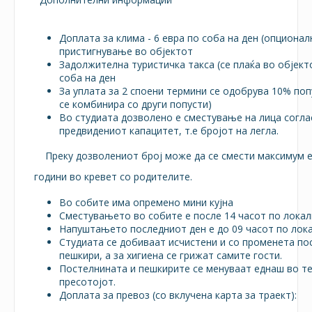
Доплата за клима - 6 евра по соба на ден (опционалн
пристигнување во објектот
Задолжителна туристичка такса (се плаќа во објекто
соба на ден
За уплата за 2 споени термини се одобрува 10% поп
се комбинира со други попусти)
Во студиата дозволено е сместување на лица согла
предвидениот капацитет, т.е бројот на легла.
Преку дозволениот број може да се смести максимум е
години во кревет со родителите.
Во собите има опремено мини кујна
Сместувањето во собите е после 14 часот по лока
Напуштањето последниот ден е до 09 часот по лок
Студиата се добиваат исчистени и со променета по
пешкири, а за хигиена се грижат самите гости.
Постелнината и пешкирите се менуваат еднаш во те
пресотојот.
Доплата за превоз (со вклучена карта за траект):