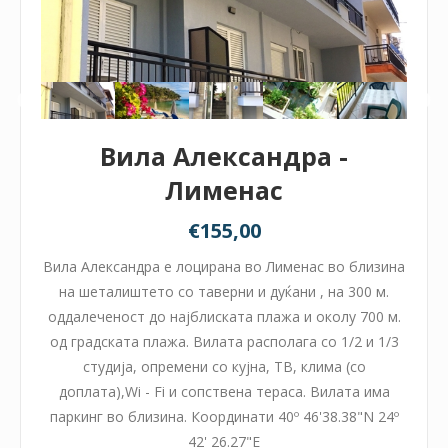
Вила Александра -
Лименас
€155,00
Вила Александра е лоцирана во Лименас во близина
на шеталиштето со таверни и дуќани , на 300 м.
оддалеченост до најблиската плажа и околу 700 м.
од градската плажа. Вилата располага со 1/2 и 1/3
студија, опремени со кујна, ТВ, клима (со
доплата),Wi - Fi и сопствена тераса. Вилата има
паркинг во близина. Координати 40º 46'38.38"N 24º
42' 26.27"E